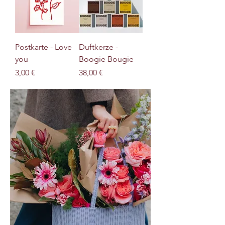
Postkarte - Love
Duftkerze -
you
Boogie Bougie
Preis
Preis
3,00 €
38,00 €