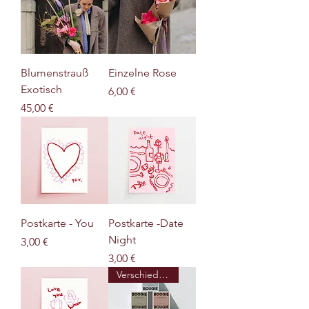
Blumenstrauß
Einzelne Rose
Exotisch
Preis
6,00 €
Preis
45,00 €
Postkarte - You
Postkarte -Date
Night
Preis
3,00 €
Preis
3,00 €
Verschiedene Düfte