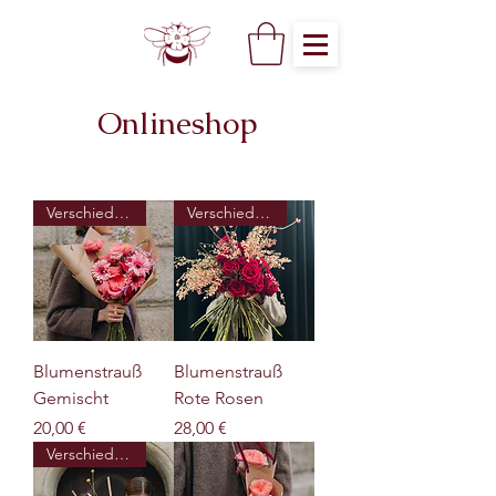
Onlineshop
Verschiedene Größen
Verschiedene Größen
Blumenstrauß
Blumenstrauß
Gemischt
Rote Rosen
Preis
Preis
20,00 €
28,00 €
Verschiedene Größen