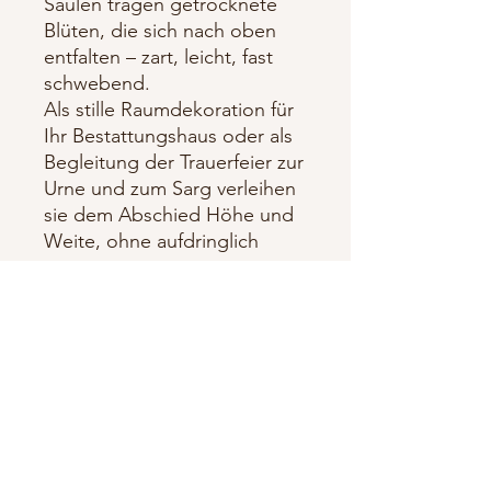
Säulen tragen getrocknete
Blüten, die sich nach oben
entfalten – zart, leicht, fast
schwebend.
Als stille Raumdekoration für
Ihr Bestattungshaus oder als
Begleitung der Trauerfeier zur
Urne und zum Sarg verleihen
sie dem Abschied Höhe und
Weite, ohne aufdringlich
präsent zu sein.
Lieferumfang & Eigenschaften
Klein:30x30x50cm
Mittel:30×30×70cm
Groß:30×30×100cm
Trockenblüten aufstrebend · Höhe
Instagram
ca. 60–70 cm