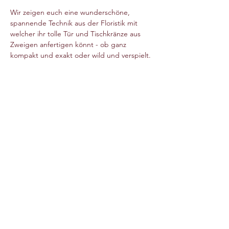
Wir zeigen euch eine wunderschöne, 
spannende Technik aus der Floristik mit 
welcher ihr tolle Tür und Tischkränze aus 
Zweigen anfertigen könnt - ob ganz 
kompakt und exakt oder wild und verspielt.
Im Preis inbegriffen sind alle Materialien 
und Werkzeug. 
Instagram
Terms & Condition
Copyright © 2021 by Alexandra Hummel | All
rights reserved
info@alexandrahummel.com
+49 160 95981719